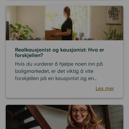
betalingsanmerkninger og gjenvinne
kontrollen over økonomien. Med et
omstartslån kan du starte på nytt – å ta
tilbake kontrollen over privatøkonomien.
Realkausjonist og kausjonist: Hva er
forskjellen?
Hvis du vurderer å hjelpe noen inn på
boligmarkedet, er det viktig å vite
forskjellen på en kausjonist og en
realkausjonist. Begrepene brukes ofte om
Les mer
hverandre, men representerer to helt ulike
måter å stille sikkerhet ovenfor banken. I
denne artikkelen forklarer vi hva som
skiller en kausjonist fra en realkausjonist,
hvordan det fungerer i praksis, og hvilke
konsekvenser det kan ha.