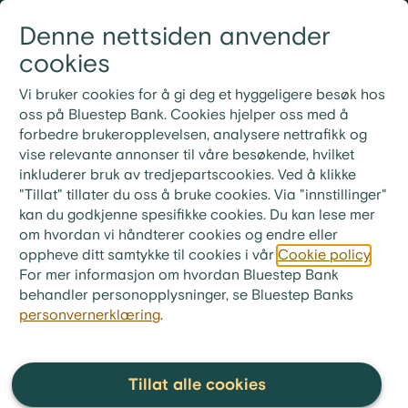
Gå til innhold
Denne nettsiden anvender
Logg inn
Meny
cookies
21 30 52 00
Nye rutiner for ekstrainnbetaling på lån
Vi bruker cookies for å gi deg et hyggeligere besøk hos
Ved ekstrainnbetaling på lånet ditt må du bruke
oss på Bluestep Bank. Cookies hjelper oss med å
KID-nummeret fra din siste faktura. Ønsker du i
forbedre brukeropplevelsen, analysere nettrafikk og
stedet å betale neste måneds innbetaling, skriv «Til
vise relevante annonser til våre besøkende, hvilket
gode + ditt lånenummer» i meldingsfeltet i stedet for
inkluderer bruk av tredjepartscookies. Ved å klikke
KID-nummer.
"Tillat" tillater du oss å bruke cookies. Via "innstillinger"
kan du godkjenne spesifikke cookies. Du kan lese mer
om hvordan vi håndterer cookies og endre eller
oppheve ditt samtykke til cookies i vår
Cookie policy
.
For mer informasjon om hvordan Bluestep Bank
behandler personopplysninger, se Bluestep Banks
personvernerklæring
.
Tillat alle cookies