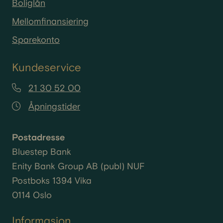
Boliglån
Mellomfinansiering
Sparekonto
Kundeservice
21 30 52 00
Åpningstider
Postadresse
Bluestep Bank
Enity
Bank Group AB (
publ
) NUF
Postboks 1394 Vika
0114 Oslo
Informasjon