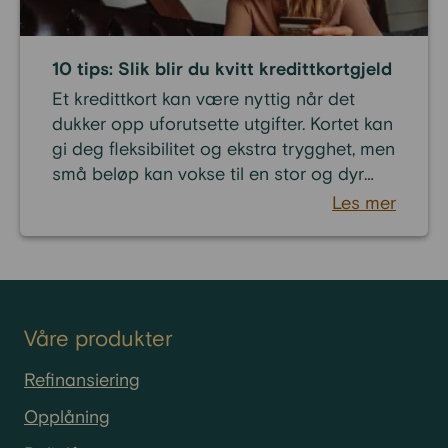
10 tips: Slik blir du kvitt kredittkortgjeld
Et kredittkort kan være nyttig når det
dukker opp uforutsette utgifter. Kortet kan
gi deg fleksibilitet og ekstra trygghet, men
små beløp kan vokse til en stor og dyr
belastning dersom du ikke betaler ned
Les mer
gjelden på kortet. Tall fra Gjeldsregisteret
viser at over 3,4 millioner nordmenn har
forbruks- og kredittkortgjeld, og
kredittkortgjelden er faktisk en av de
vanligste årsakene til betalingsproblemer
Våre produkter
i Norge. Vi gir deg en enkel oversikt over
kredittkortgjeld – og 10 smarte tips som
Refinansiering
hjelper deg å bli kvitt den dyre gjelden.
Opplåning