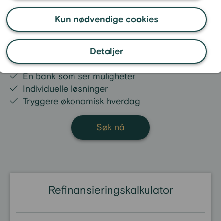
økonomisk bakgrunn.
Kun nødvendige cookies
Har du flere dyre lån og kreditter? Ved å samle
dem i ett lån kan du få lavere månedlige
Detaljer
kostnader og bedre oversikt.
En bank som ser muligheter
Individuelle løsninger
Tryggere økonomisk hverdag
Søk nå
Refinansieringskalkulator