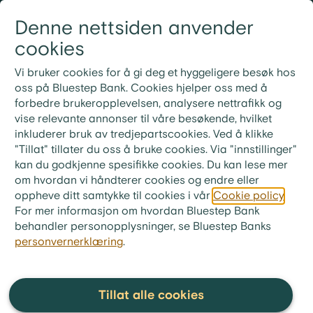
Gå til innhold
Denne nettsiden anvender
Logg inn
Meny
cookies
21 30 52 00
Nye rutiner for ekstrainnbetaling på lån
Vi bruker cookies for å gi deg et hyggeligere besøk hos
Ved ekstrainnbetaling på lånet ditt må du bruke
oss på Bluestep Bank. Cookies hjelper oss med å
KID-nummeret fra din siste faktura. Ønsker du i
forbedre brukeropplevelsen, analysere nettrafikk og
stedet å betale neste måneds innbetaling, skriv «Til
vise relevante annonser til våre besøkende, hvilket
gode + ditt lånenummer» i meldingsfeltet i stedet for
inkluderer bruk av tredjepartscookies. Ved å klikke
KID-nummer.
"Tillat" tillater du oss å bruke cookies. Via "innstillinger"
kan du godkjenne spesifikke cookies. Du kan lese mer
En fordomsfri bank
om hvordan vi håndterer cookies og endre eller
oppheve ditt samtykke til cookies i vår
Cookie policy
.
For mer informasjon om hvordan Bluestep Bank
I motsetning til tradisjonelle banker avviser ikke vi
behandler personopplysninger, se Bluestep Banks
deg selv om du ikke har fast jobb eller har noen
personvernerklæring
.
betalingsanmerkninger.
Så lenge du har en bolig vi kan ta pant i, er det
viktigste for oss din nåværende betalingsevne.
Tillat alle cookies
Du skal kunne få hjelp med refinansiering, uansett