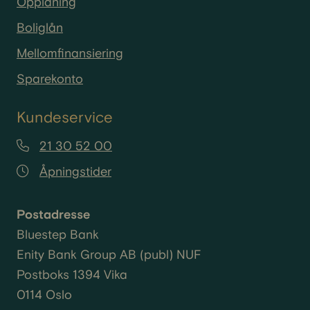
Opplåning
Boliglån
Mellomfinansiering
Sparekonto
Kundeservice
21 30 52 00
Åpningstider
Postadresse
Bluestep Bank
Enity
Bank Group AB (
publ
) NUF
Postboks 1394 Vika
0114 Oslo