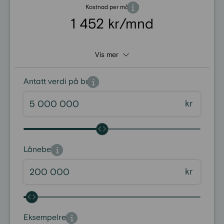
Kostnad per måned
1 452 kr/mnd
Vis mer
Antatt verdi på bolig
kr
Lånebeløp
kr
Eksempelrente