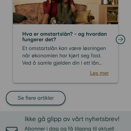
Hva er omstartslån? - og hvordan
fungerer det?
Et omstartslån kan være løsningen
når økonomien har kjørt seg fast.
Ved å samle gjelden din i ett lån
med sikkerhet i boligen, kan du
Les mer
rydde opp i betalingsproblemer,
fjerne betalingsanmerkninger og
gjenvinne kontrollen over
Se flere artikler
økonomien. Med et omstartslån kan
du starte på nytt – å ta tilbake
kontrollen over privatøkonomien.
Ikke gå glipp av vårt nyhetsbrev!
Abonner i dag og få tilgang til aktuell