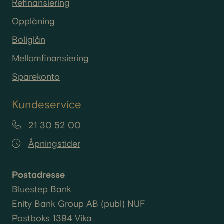
Refinansiering
Opplåning
Boliglån
Mellomfinansiering
Sparekonto
Kundeservice
21 30 52 00
Åpningstider
Postadresse
Bluestep Bank
Enity
Bank Group AB (
publ
) NUF
Postboks 1394 Vika