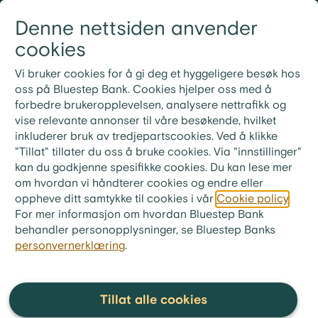
Gå til innhold
Denne nettsiden anvender
Logg inn
Meny
cookies
21 30 52 00
Nye rutiner for ekstrainnbetaling på lån
Vi bruker cookies for å gi deg et hyggeligere besøk hos
Ved ekstrainnbetaling på lånet ditt må du bruke
oss på Bluestep Bank. Cookies hjelper oss med å
KID-nummeret fra din siste faktura. Ønsker du i
forbedre brukeropplevelsen, analysere nettrafikk og
stedet å betale neste måneds innbetaling, skriv «Til
vise relevante annonser til våre besøkende, hvilket
gode + ditt lånenummer» i meldingsfeltet i stedet for
inkluderer bruk av tredjepartscookies. Ved å klikke
KID-nummer.
"Tillat" tillater du oss å bruke cookies. Via "innstillinger"
kan du godkjenne spesifikke cookies. Du kan lese mer
bluestep.no
>
Økonomitips
>
Ordliste
om hvordan vi håndterer cookies og endre eller
oppheve ditt samtykke til cookies i vår
Cookie policy
.
Energimerking
For mer informasjon om hvordan Bluestep Bank
behandler personopplysninger, se Bluestep Banks
personvernerklæring
.
Energimerking viser hvor
energieffektiv en bygning eller
et elektrisk apparat er.
Tillat alle cookies