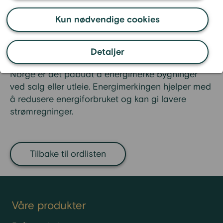
Energimerkingen gir en
vurdering fra A til G, der A er
Kun nødvendige cookies
mest energieffektiv.
Energimerkingen gjør det enklere for forbrukere å
Detaljer
velge energisparende produkter og bygninger. I
Norge er det påbudt å energimerke bygninger
ved salg eller utleie. Energimerkingen hjelper med
å redusere energiforbruket og kan gi lavere
strømregninger.
Tilbake til ordlisten
Våre produkter