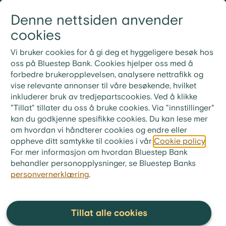
Gå til innhold
Denne nettsiden anvender
Logg inn
Meny
cookies
21 30 52 00
Nye rutiner for ekstrainnbetaling på lån
Vi bruker cookies for å gi deg et hyggeligere besøk hos
Ved ekstrainnbetaling på lånet ditt må du bruke
oss på Bluestep Bank. Cookies hjelper oss med å
KID-nummeret fra din siste faktura. Ønsker du i
forbedre brukeropplevelsen, analysere nettrafikk og
stedet å betale neste måneds innbetaling, skriv «Til
vise relevante annonser til våre besøkende, hvilket
gode + ditt lånenummer» i meldingsfeltet i stedet for
inkluderer bruk av tredjepartscookies. Ved å klikke
KID-nummer.
"Tillat" tillater du oss å bruke cookies. Via "innstillinger"
kan du godkjenne spesifikke cookies. Du kan lese mer
bluestep.no
>
Økonomitips
>
Ordliste
om hvordan vi håndterer cookies og endre eller
oppheve ditt samtykke til cookies i vår
Cookie policy
.
BIC
For mer informasjon om hvordan Bluestep Bank
behandler personopplysninger, se Bluestep Banks
personvernerklæring
.
BIC, eller SWIFT-kode, er en
internasjonal kode som brukes
for å identifisere en spesifikk
Tillat alle cookies