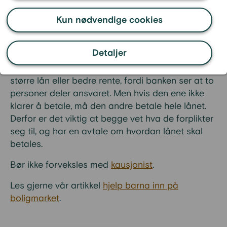
Dette betyr at begge personene må betale
tilbake lånet. Medlåntakere er ofte ektefeller,
Kun nødvendige cookies
samboere eller familiemedlemmer som vil kjøpe
bolig sammen, eller som vil hjelpe til med å få
Detaljer
bedre lånevilkår, som lavere
rente
. Fordelen med
en medlåntaker er at det kan bli lettere å få et
større lån eller bedre rente, fordi banken ser at to
personer deler ansvaret. Men hvis den ene ikke
klarer å betale, må den andre betale hele lånet.
Derfor er det viktig at begge vet hva de forplikter
seg til, og har en avtale om hvordan lånet skal
betales.
Bør ikke forveksles med
kausjonist
.
Les gjerne vår artikkel
hjelp barna inn på
boligmarket
.