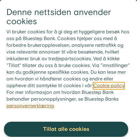
Gå til innhold
Denne nettsiden anvender
Logg inn
Meny
cookies
21 30 52 00
Nye rutiner for ekstrainnbetaling på lån
Vi bruker cookies for å gi deg et hyggeligere besøk hos
Ved ekstrainnbetaling på lånet ditt må du bruke
oss på Bluestep Bank. Cookies hjelper oss med å
KID-nummeret fra din siste faktura. Ønsker du i
forbedre brukeropplevelsen, analysere nettrafikk og
stedet å betale neste måneds innbetaling, skriv «Til
vise relevante annonser til våre besøkende, hvilket
gode + ditt lånenummer» i meldingsfeltet i stedet for
inkluderer bruk av tredjepartscookies. Ved å klikke
KID-nummer.
"Tillat" tillater du oss å bruke cookies. Via "innstillinger"
kan du godkjenne spesifikke cookies. Du kan lese mer
bluestep.no
>
Økonomitips
>
Ordliste
om hvordan vi håndterer cookies og endre eller
oppheve ditt samtykke til cookies i vår
Cookie policy
.
Medlåntaker
For mer informasjon om hvordan Bluestep Bank
behandler personopplysninger, se Bluestep Banks
personvernerklæring
.
Å ha en medlåntaker innebærer
at man tar opp et lån sammen
med en annen.
Tillat alle cookies