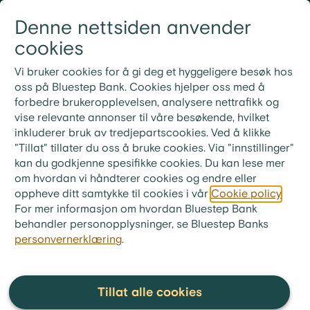
Gå til innhold
Denne nettsiden anvender
Logg inn
Meny
cookies
21 30 52 00
Nye rutiner for ekstrainnbetaling på lån
Vi bruker cookies for å gi deg et hyggeligere besøk hos
Ved ekstrainnbetaling på lånet ditt må du bruke
oss på Bluestep Bank. Cookies hjelper oss med å
KID-nummeret fra din siste faktura. Ønsker du i
forbedre brukeropplevelsen, analysere nettrafikk og
stedet å betale neste måneds innbetaling, skriv «Til
vise relevante annonser til våre besøkende, hvilket
gode + ditt lånenummer» i meldingsfeltet i stedet for
inkluderer bruk av tredjepartscookies. Ved å klikke
KID-nummer.
"Tillat" tillater du oss å bruke cookies. Via "innstillinger"
kan du godkjenne spesifikke cookies. Du kan lese mer
om hvordan vi håndterer cookies og endre eller
oppheve ditt samtykke til cookies i vår
Cookie policy
.
For mer informasjon om hvordan Bluestep Bank
Spørsmål og svar
behandler personopplysninger, se Bluestep Banks
personvernerklæring
.
Tillat alle cookies