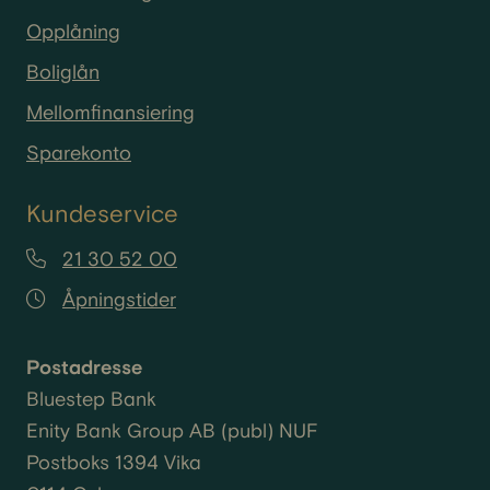
Opplåning
Boliglån
Mellomfinansiering
Sparekonto
Kundeservice
21 30 52 00
Åpningstider
Postadresse
Bluestep Bank
Enity
Bank Group AB (
publ
) NUF
Postboks 1394 Vika