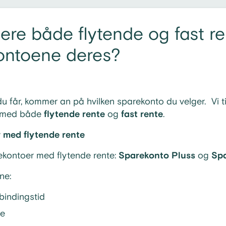
dere både flytende og fast r
ontoene deres?
du får, kommer an på hvilken sparekonto du velger. Vi ti
 med både
flytende rente
og
fast rente
.
 med flytende rente
rekontoer med flytende rente:
Sparekonto Pluss
og
Sp
ne:
bindingstid
ie