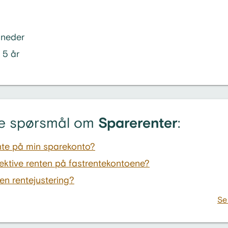
åneder
r 5 år
lte spørsmål om
Sparerenter
:
ente på min sparekonto?
fektive renten på fastrentekontoene?
en rentejustering?
Se