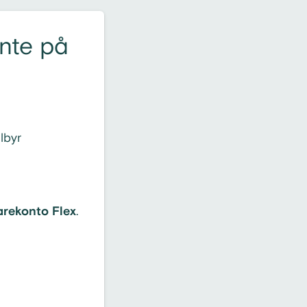
ente på
lbyr
arekonto
Flex
.