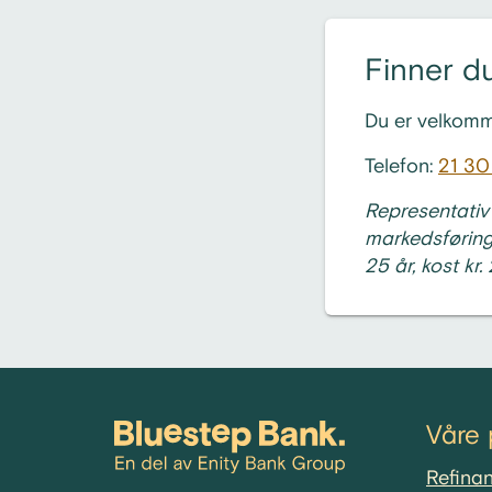
Finner du
Du er velkomme
Telefon:
21 30
Representativt
markedsføring 
25 år, kost kr.
Våre 
Refinan