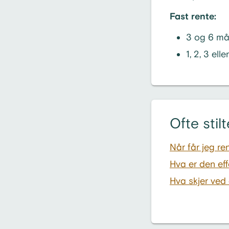
Fast rente:
3 og 6 m
1, 2, 3 elle
Ofte sti
Når får jeg r
Hva er den ef
Hva skjer ved 