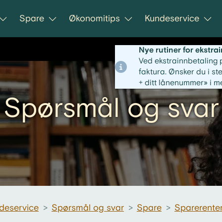
Spare
Økonomitips
Kundeservice
Nye rutiner for ekstra
Ved ekstrainnbetaling 
faktura. Ønsker du i st
+ ditt lånenummer» i me
Spørsmål og svar
deservice
>
Spørsmål og svar
>
Spare
>
Sparerente