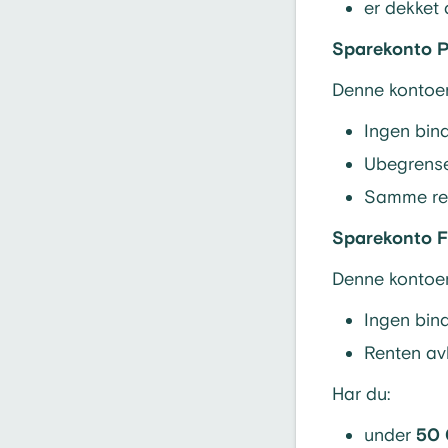
er dekket
Sparekonto 
Denne kontoen 
Ingen bind
Ubegrense
Samme ren
Sparekonto
F
Denne kontoen
Ingen bind
Renten av
Har du:
under
50 