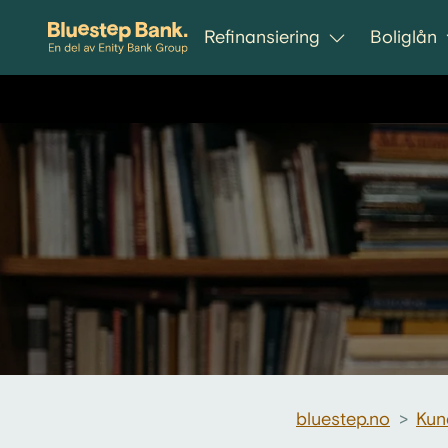
Gå til innhold
Refinansiering
Boliglån
bluestep.no
>
Kun