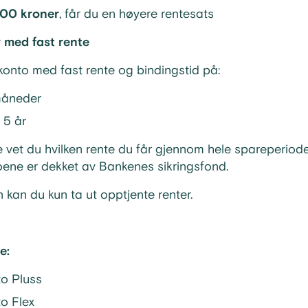
00 kroner
, får du en høyere rentesats
 med fast rente
ekonto med fast rente og bindingstid på:
 måneder
r 5 år
 vet du hvilken rente du får gjennom hele spareperiode
oene er dekket av Bankenes sikringsfond.
n kan du kun ta ut opptjente renter.
te:
to Pluss
o Flex