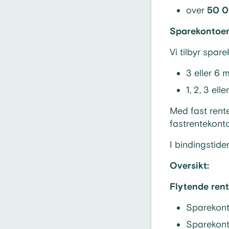
over
50 0
Sparekontoer
Vi tilbyr spar
3 eller 6
1, 2, 3 elle
Med fast rente
fastrentekont
I bindingstide
Oversikt:
Flytende ren
Sparekon
Sparekont