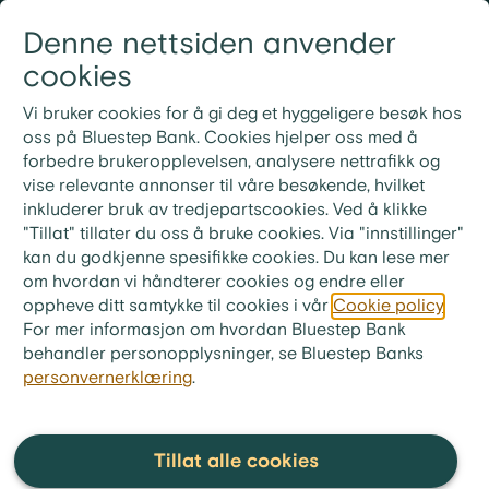
Gå til innhold
Denne nettsiden anvender
Logg inn
Meny
cookies
21 30 52 00
Nye rutiner for ekstrainnbetaling på lån
Vi bruker cookies for å gi deg et hyggeligere besøk hos
Ved ekstrainnbetaling på lånet ditt må du bruke
oss på Bluestep Bank. Cookies hjelper oss med å
KID-nummeret fra din siste faktura. Ønsker du i
forbedre brukeropplevelsen, analysere nettrafikk og
stedet å betale neste måneds innbetaling, skriv «Til
vise relevante annonser til våre besøkende, hvilket
gode + ditt lånenummer» i meldingsfeltet i stedet for
inkluderer bruk av tredjepartscookies. Ved å klikke
KID-nummer.
"Tillat" tillater du oss å bruke cookies. Via "innstillinger"
kan du godkjenne spesifikke cookies. Du kan lese mer
bluestep.no
>
Økonomitips
>
Ordliste
om hvordan vi håndterer cookies og endre eller
oppheve ditt samtykke til cookies i vår
Cookie policy
.
Blancolån
For mer informasjon om hvordan Bluestep Bank
behandler personopplysninger, se Bluestep Banks
personvernerklæring
.
Blancolån er et lån uten
sikkerhet, som forbrukslån og
sms-lån. Dette betyr at banken
Tillat alle cookies