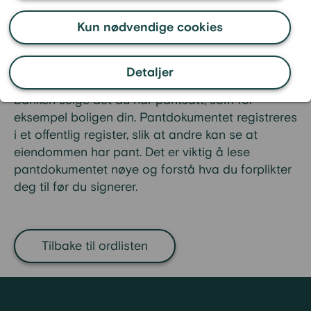
eller annen verdigjenstand, som
for eksempel en bil.
Kun nødvendige cookies
Dokumentet sier hva som er pantsatt, hvor mye
du låner, og hvilke regler som gjelder for pantet.
Detaljer
Hvis du ikke klarer å betale tilbake lånet, kan
banken selge det du har pantsatt, som for
eksempel boligen din. Pantdokumentet registreres
i et offentlig register, slik at andre kan se at
eiendommen har pant. Det er viktig å lese
pantdokumentet nøye og forstå hva du forplikter
deg til før du signerer.
Tilbake til ordlisten