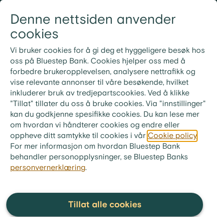
Gå til innhold
Denne nettsiden anvender
Logg inn
Meny
cookies
21 30 52 00
Nye rutiner for ekstrainnbetaling på lån
Vi bruker cookies for å gi deg et hyggeligere besøk hos
Ved ekstrainnbetaling på lånet ditt må du bruke
oss på Bluestep Bank. Cookies hjelper oss med å
KID-nummeret fra din siste faktura. Ønsker du i
forbedre brukeropplevelsen, analysere nettrafikk og
stedet å betale neste måneds innbetaling, skriv «Til
vise relevante annonser til våre besøkende, hvilket
gode + ditt lånenummer» i meldingsfeltet i stedet for
inkluderer bruk av tredjepartscookies. Ved å klikke
KID-nummer.
"Tillat" tillater du oss å bruke cookies. Via "innstillinger"
kan du godkjenne spesifikke cookies. Du kan lese mer
bluestep.no
>
Økonomitips
>
Ordliste
om hvordan vi håndterer cookies og endre eller
oppheve ditt samtykke til cookies i vår
Cookie policy
.
Pantedokument
For mer informasjon om hvordan Bluestep Bank
behandler personopplysninger, se Bluestep Banks
personvernerklæring
.
Et pantdokument er en avtale
som viser at du gir sikkerhet for
et lån ved å bruke en eiendom
Tillat alle cookies