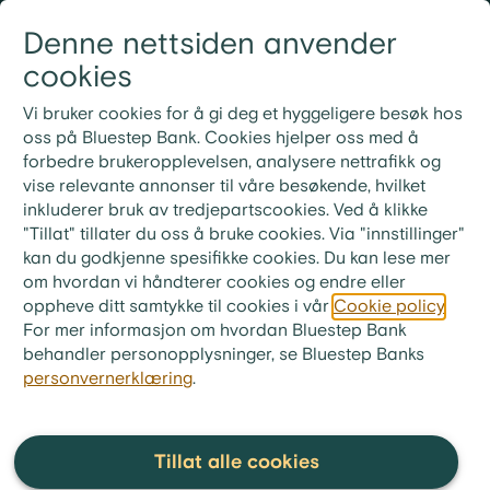
Gå til innhold
Denne nettsiden anvender
Logg inn
Meny
cookies
21 30 52 00
Nye rutiner for ekstrainnbetaling på lån
Vi bruker cookies for å gi deg et hyggeligere besøk hos
Ved ekstrainnbetaling på lånet ditt må du bruke
oss på Bluestep Bank. Cookies hjelper oss med å
KID-nummeret fra din siste faktura. Ønsker du i
forbedre brukeropplevelsen, analysere nettrafikk og
stedet å betale neste måneds innbetaling, skriv «Til
vise relevante annonser til våre besøkende, hvilket
gode + ditt lånenummer» i meldingsfeltet i stedet for
inkluderer bruk av tredjepartscookies. Ved å klikke
KID-nummer.
"Tillat" tillater du oss å bruke cookies. Via "innstillinger"
kan du godkjenne spesifikke cookies. Du kan lese mer
bluestep.no
>
Økonomitips
>
Ordliste
om hvordan vi håndterer cookies og endre eller
oppheve ditt samtykke til cookies i vår
Cookie policy
.
Renterisiko-
For mer informasjon om hvordan Bluestep Bank
behandler personopplysninger, se Bluestep Banks
kompensasjon
personvernerklæring
.
Renterisiko-kompensasjon er
Tillat alle cookies
en kostnad som låntaker må