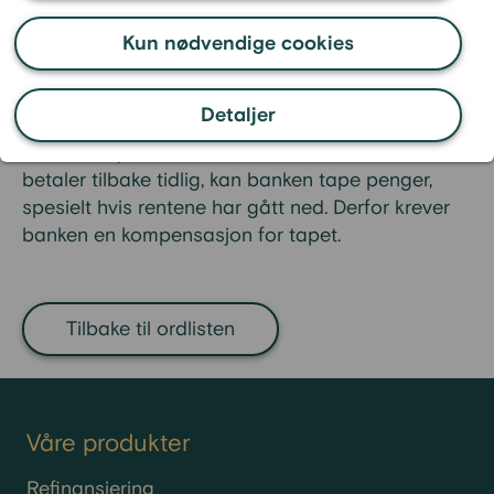
betale hvis de vil betale ned et
Kun nødvendige cookies
boliglån med fast rente før
tiden.
Detaljer
Når du har en avtale om fast rente, forventer
banken å tjene en bestemt sum i
renter
. Hvis du
betaler tilbake tidlig, kan banken tape penger,
spesielt hvis rentene har gått ned. Derfor krever
banken en kompensasjon for tapet.
Tilbake til ordlisten
Våre produkter
Refinansiering