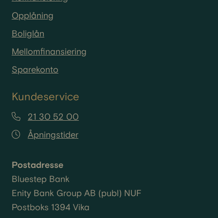
Opplåning
Boliglån
Mellomfinansiering
Sparekonto
Kundeservice
21 30 52 00
Åpningstider
Postadresse
Bluestep Bank
Enity
Bank Group AB (
publ
) NUF
Postboks 1394 Vika