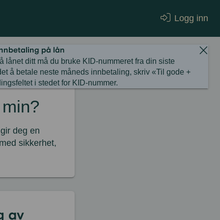
Logg inn
innbetaling på lån
å lånet ditt må du bruke KID-nummeret fra din siste
det å betale neste måneds innbetaling, skriv «Til gode +
ingsfeltet i stedet for KID-nummer.
n min?
 gir deg en
 med sikkerhet,
g av