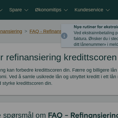
Spare
Økonomitips
Kundeservice
Nye rutiner for ekstra
inansiering
>
FAQ - Refinansiering av billån
Ved ekstrainnbetaling p
faktura. Ønsker du i ste
ditt lånenummer» i meld
r refinansiering kredittscore
ing kan forbedre kredittscoren din. Færre og billigere lån
mi. Ved å samle usikrede lån og utnyttet kreditt i ett lån
styrke kredittscoren din.
FAQ - Refinansierin
lte spørsmål om