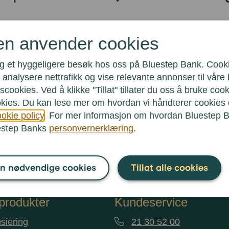
eg spare ved å refinansiere billånet?
en anvender cookies
nsiere selv om bilen er solgt?
deg et hyggeligere besøk hos oss på Bluestep Bank. Cook
bilen som sikkerhet?
analysere nettrafikk og vise relevante annonser til våre
ansiere billån med pant?
cookies. Ved å klikke "Tillat" tillater du oss å bruke cooki
kies. Du kan lese mer om hvordan vi håndterer cookies o
kredittkortgjeld sammen med billånet?
okie policy
. For mer informasjon om hvordan Bluestep 
Se
uestep Banks
personvernerklæring
.
n nødvendige cookies
Tillat alle cookies
produkter
Kundeservice
siering
21 30 52 00