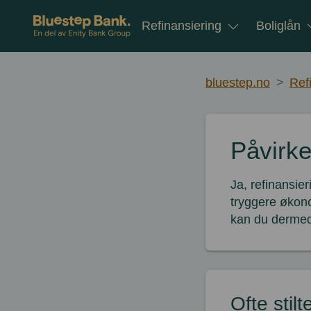
Gå til innhold
Refinansiering
Boliglån
bluestep.no
>
Ref
Påvirke
Ja, refinansier
tryggere økono
kan du dermed 
Ofte sti