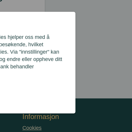
ies hjelper oss med å
 besøkende, hvilket
es. Via "innstillinger" kan
g endre eller oppheve ditt
Bank behandler
 alle spørsmål
Informasjon
Cookies