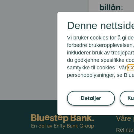
billån
:
Hvor mye kan j
Denne nettsid
Kan jeg refina
Vi bruker cookies for å gi 
Må jeg stille 
forbedre brukeropplevelsen, 
Kan man refin
inkluderer bruk av tredjeparts
du godkjenne spesifikke coo
Kan jeg samle 
samtykke til cookies i vår
Co
personopplysninger, se Bl
Detaljer
Ku
Våre 
Refinan