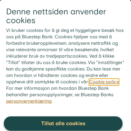
Gå til innhold
Denne nettsiden anvender
Logg inn
Meny
cookies
21 30 52 00
Nye rutiner for ekstrainnbetaling på lån
Vi bruker cookies for å gi deg et hyggeligere besøk hos
Ved ekstrainnbetaling på lånet ditt må du bruke
oss på Bluestep Bank. Cookies hjelper oss med å
KID-nummeret fra din siste faktura. Ønsker du i
forbedre brukeropplevelsen, analysere nettrafikk og
stedet å betale neste måneds innbetaling, skriv «Til
vise relevante annonser til våre besøkende, hvilket
gode + ditt lånenummer» i meldingsfeltet i stedet for
inkluderer bruk av tredjepartscookies. Ved å klikke
KID-nummer.
"Tillat" tillater du oss å bruke cookies. Via "innstillinger"
kan du godkjenne spesifikke cookies. Du kan lese mer
bluestep.no
>
Refinansiering
>
om hvordan vi håndterer cookies og endre eller
FAQ - Refinansiering med sikkerhet i bolig
oppheve ditt samtykke til cookies i vår
Cookie policy
.
For mer informasjon om hvordan Bluestep Bank
Må begge eiere av boligen
behandler personopplysninger, se Bluestep Banks
personvernerklæring
.
godkjenne refinansiering?
Ja, alle registrerte eiere må samtykke og signere
ved refinansiering med sikkerhet i boligen.
Tillat alle cookies