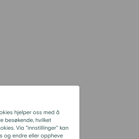
okies hjelper oss med å
re besøkende, hvilket
kies. Via "innstillinger" kan
s og endre eller oppheve