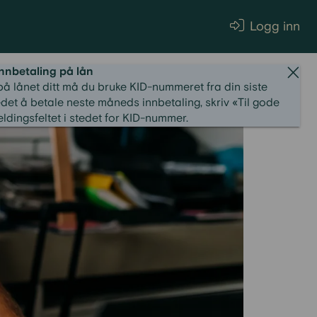
Logg inn
innbetaling på lån
på lånet ditt må du bruke KID-nummeret fra din siste
edet å betale neste måneds innbetaling, skriv «Til gode
ldingsfeltet i stedet for KID-nummer.