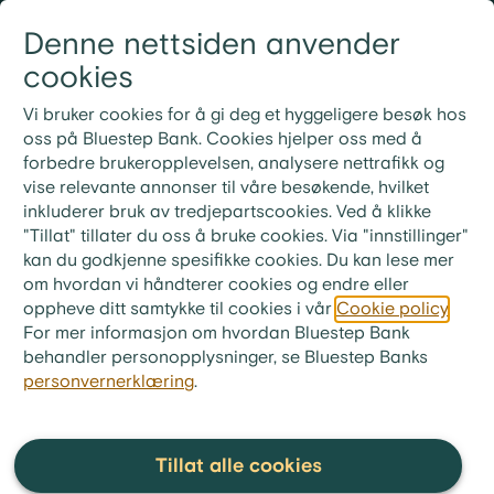
Gå til innhold
Denne nettsiden anvender
Logg inn
Meny
cookies
21 30 52 00
Nye rutiner for ekstrainnbetaling på lån
Vi bruker cookies for å gi deg et hyggeligere besøk hos
Ved ekstrainnbetaling på lånet ditt må du bruke
oss på Bluestep Bank. Cookies hjelper oss med å
KID-nummeret fra din siste faktura. Ønsker du i
forbedre brukeropplevelsen, analysere nettrafikk og
stedet å betale neste måneds innbetaling, skriv «Til
vise relevante annonser til våre besøkende, hvilket
gode + ditt lånenummer» i meldingsfeltet i stedet for
inkluderer bruk av tredjepartscookies. Ved å klikke
KID-nummer.
"Tillat" tillater du oss å bruke cookies. Via "innstillinger"
kan du godkjenne spesifikke cookies. Du kan lese mer
om hvordan vi håndterer cookies og endre eller
oppheve ditt samtykke til cookies i vår
Cookie policy
.
For mer informasjon om hvordan Bluestep Bank
Spørsmål og svar
behandler personopplysninger, se Bluestep Banks
personvernerklæring
.
Tillat alle cookies