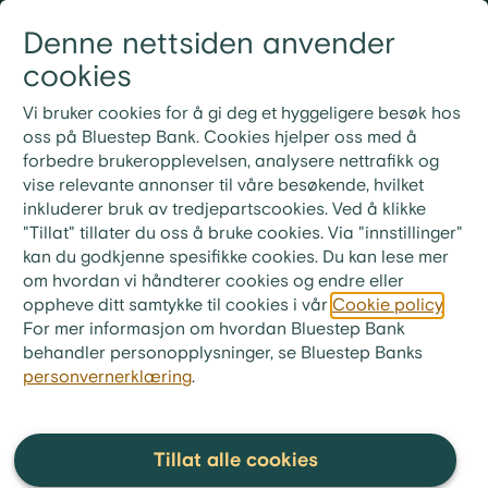
Gå til innhold
Denne nettsiden anvender
Logg inn
Meny
cookies
21 30 52 00
Nye rutiner for ekstrainnbetaling på lån
Vi bruker cookies for å gi deg et hyggeligere besøk hos
Ved ekstrainnbetaling på lånet ditt må du bruke
oss på Bluestep Bank. Cookies hjelper oss med å
KID-nummeret fra din siste faktura. Ønsker du i
forbedre brukeropplevelsen, analysere nettrafikk og
stedet å betale neste måneds innbetaling, skriv «Til
vise relevante annonser til våre besøkende, hvilket
gode + ditt lånenummer» i meldingsfeltet i stedet for
inkluderer bruk av tredjepartscookies. Ved å klikke
KID-nummer.
"Tillat" tillater du oss å bruke cookies. Via "innstillinger"
kan du godkjenne spesifikke cookies. Du kan lese mer
om hvordan vi håndterer cookies og endre eller
oppheve ditt samtykke til cookies i vår
Cookie policy
.
For mer informasjon om hvordan Bluestep Bank
Spørsmål og svar
behandler personopplysninger, se Bluestep Banks
personvernerklæring
.
Tillat alle cookies